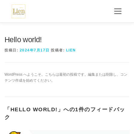
コ
ン
メニュー
テ
ン
ツ
ホーム
メニュー・料金
お客様の声
へ
スタッフ紹介
ギャラリー
アクセス
Hello world!
ス
キ
ご予約・お問い合わせ
投稿日:
2024年7月17日
投稿者:
LIEN
ッ
プ
WordPress へようこそ。こちらは最初の投稿です。編集または削除し、コン
テンツ作成を始めてください。
「
HELLO WORLD!
」への1件のフィードバッ
ク